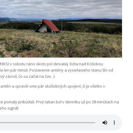
M3KSI v sobotu ráno okolo pol desiatej. Kóta nad Košickou
ala len pár minút. Postavenie antény a vysielacieho stanu šlo od
ý závod, čo sa začal na čas. :)
ntén a spravili sme pár skúšobných spojení, či je všetko v
e pomaly pribúdali. Prvý talian bol v denníku už po 38 minútach na
eho signál: