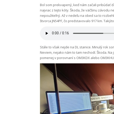
Bol som prekvapený, keď nám začali pribúdať ďalš
najviac z tejto kóty. Škoda, že väčšinu závodu n
nepoužiteľný. Až v nedeľu na obed sa to rozbehlo
štvorca JN54PF, čo predstavovalo 917 km. Takýto 
Stále to však nejde na DL stanice. Minulý rok som 
Neviem, nejako nám to tam nechodí. Škoda. Na j
pomenej v porovnaní s OM3KDX alebo OM3KHU