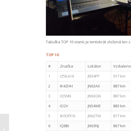
Tabuľka TOP 10 staníc je tentokrát zložená len z 
TOP 10
#
Značka
Lokátor
Vzdialeno
1
IZ5ILA/4
JN54PF
917 km
2
IK4ZHH
JN63AX
887 km
3
IQ5NN
JN63GN
887 km
4
IO2V
JN54WE
883 km
5
IK0OFF/6
JN62TW
877 km
6
IQ8BI
JN63NJ
867 km
CQ WPX RTTY Contest