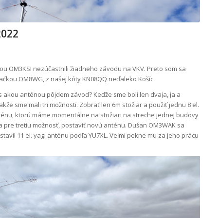
2022
ou OM3KSI nezúčastnili žiadneho závodu na VKV. Preto som sa
načkou OM8WG, z našej kóty KN08QQ neďaleko Košíc.
 s akou anténou pôjdem závod? Keďže sme boli len dvaja, ja a
e sme mali tri možnosti. Zobrať len 6m stožiar a použiť jednu 8 el.
 anténu, ktorú máme momentálne na stožiari na streche jednej budovy
sa pre tretiu možnosť, postaviť novú anténu. Dušan OM3WAK sa
 postavil 11 el. yagi anténu podľa YU7XL. Veľmi pekne mu za jeho prácu