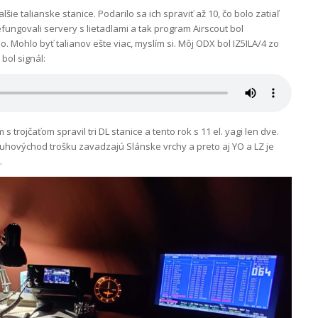
ie talianske stanice. Podarilo sa ich spraviť až 10, čo bolo zatiaľ
efungovali servery s lietadlami a tak program Airscout bol
. Mohlo byť talianov ešte viac, myslím si. Môj ODX bol IZ5ILA/4 zo
bol signál:
s trojčaťom spravil tri DL stanice a tento rok s 11 el. yagi len dve.
uhovýchod trošku zavadzajú Slánske vrchy a preto aj YO a LZ je
.