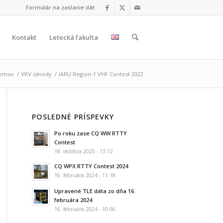
Formulár na zaslanie dát
Kontakt
Letecká fakulta
omov
/
VKV závody
/
IARU Region-1 VHF Contest 2022
POSLEDNÉ PRÍSPEVKY
Po roku zase CQ WW RTTY
Contest
18. októbra 2025 - 13:12
CQ WPX RTTY Contest 2024
16. februára 2024 - 11:18
Upravené TLE dáta zo dňa 16.
februára 2024
16. februára 2024 - 10:06