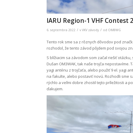
IARU Region-1 VHF Contest 
/
/
6. septembra 2022
v
VKV závody
od
OM8WG
Tento rok sme sa z rôznych dôvodov pod značk
rozhodol, že tento závod pôjdem pod svojou z
S blížiacim sa závodom som začal riešiť otázku,
Dušan OM3WAK, tak naše trojča nepostavíme. Takž
yagi anténu z trojčaťa, alebo použiť 9 el. yagi
na fakulte, alebo postaviť novú. Rozhodli sme 
rýchlo a veľmi dobre zhostil tejto príležitosti a
ďakujem.