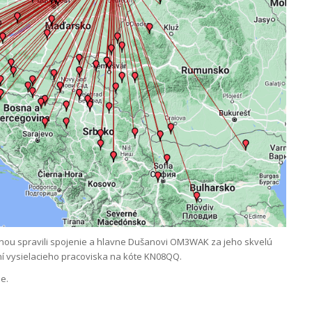
nou spravili spojenie a hlavne Dušanovi OM3WAK za jeho skvelú
ní vysielacieho pracoviska na kóte KN08QQ.
e.