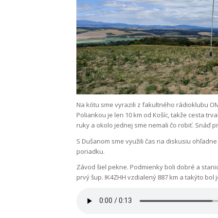
Na kótu sme vyrazili z fakultného rádioklubu O
Poliankou je len 10 km od Košíc, takže cesta trv
ruky a okolo jednej sme nemali čo robiť. Snáď prv
S Dušanom sme využili čas na diskusiu ohľadne a
poriadku.
Závod šiel pekne. Podmienky boli dobré a stanic
prvý šup. IK4ZHH vzdialený 887 km a takýto bol j