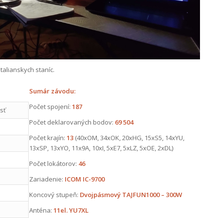
talianskych staníc.
Sumár závodu:
Počet spojení:
187
sť
Počet deklarovaných bodov:
69 504
Počet krajín:
13
(40xOM, 34xOK, 20xHG, 15xS5, 14xYU,
13xSP, 13xYO, 11x9A, 10xI, 5xE7, 5xLZ, 5xOE, 2xDL)
Počet lokátorov:
46
Zariadenie:
ICOM IC-9700
Koncový stupeň:
Dvojpásmový TAJFUN1000 – 300W
Anténa:
11el. YU7XL