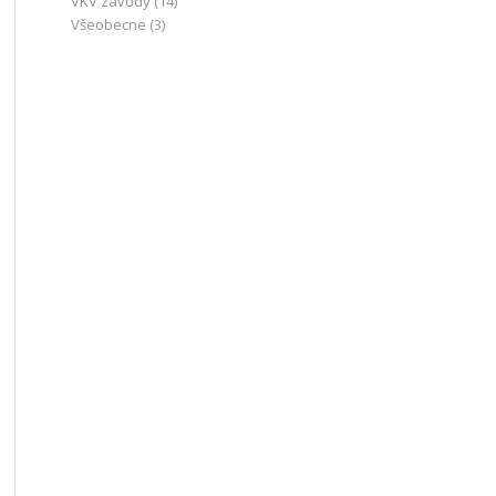
VKV závody
(14)
Všeobecne
(3)