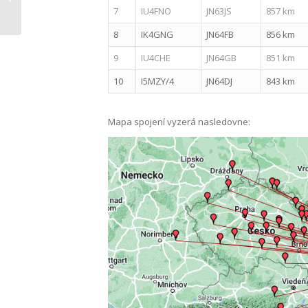
2022
7
IU4FNO
JN63JS
857 km
8
IK4GNG
JN64FB
856 km
9
IU4CHE
JN64GB
851 km
10
I5MZY/4
JN64DJ
843 km
Mapa spojení vyzerá nasledovne: