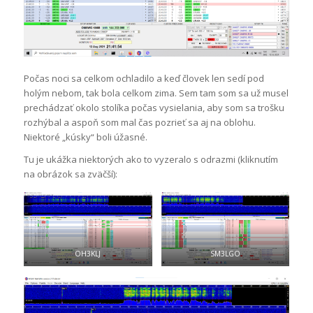
Počas noci sa celkom ochladilo a keď človek len sedí pod
holým nebom, tak bola celkom zima. Sem tam som sa už musel
prechádzať okolo stolíka počas vysielania, aby som sa trošku
rozhýbal a aspoň som mal čas pozrieť sa aj na oblohu.
Niektoré „kúsky“ boli úžasné.
Tu je ukážka niektorých ako to vyzeralo s odrazmi (kliknutím
na obrázok sa zväčší):
OH3KLJ
SM3LGO