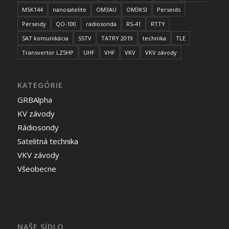
MSK144
nanosatelite
OM3AU
OM3KSI
Perseids
Perseidy
QO-100
radiosonda
RS-41
RTTY
SAT komunikácia
SSTV
TATRY 2019
technika
TLE
Transvertor LZ5HP
UHF
VHF
VKV
VKV závody
KATEGÓRIE
GRBAlpha
KV závody
Rádiosondy
Satelitná technika
VKV závody
Všeobecne
NAŠE SÍDLO