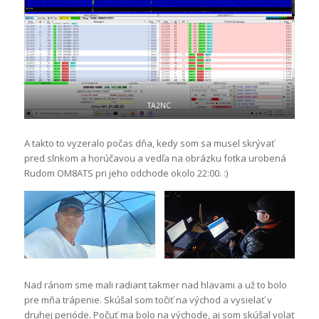
TA2NC
A takto to vyzeralo počas dňa, kedy som sa musel skrývať
pred slnkom a horúčavou a vedľa na obrázku fotka urobená
Rudom OM8ATS pri jeho odchode okolo 22:00. :)
Nad ránom sme mali radiant takmer nad hlavami a už to bolo
pre mňa trápenie. Skúšal som točiť na východ a vysielať v
druhej perióde. Počuť ma bolo na východe, aj som skúšal volať