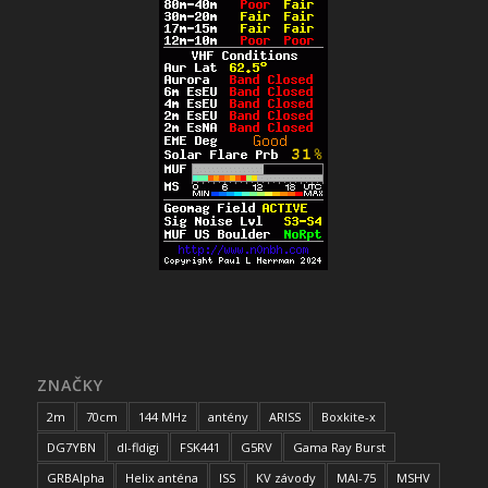
ZNAČKY
2m
70cm
144 MHz
antény
ARISS
Boxkite-x
DG7YBN
dl-fldigi
FSK441
G5RV
Gama Ray Burst
GRBAlpha
Helix anténa
ISS
KV závody
MAI-75
MSHV