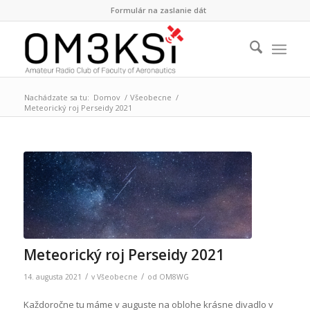
Formulár na zaslanie dát
Nachádzate sa tu:
Domov
/
Všeobecne
/
Meteorický roj Perseidy 2021
Meteorický roj Perseidy 2021
/
/
14. augusta 2021
v
Všeobecne
od
OM8WG
Každoročne tu máme v auguste na oblohe krásne divadlo v