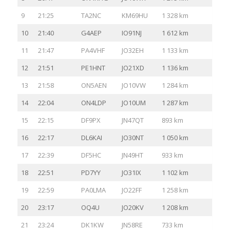
9
21:25
TA2NC
KM69HU
1 328 km
10
21:40
G4AEP
IO91NJ
1 612 km
11
21:47
PA4VHF
JO32EH
1 133 km
12
21:51
PE1HNT
JO21XD
1 136 km
13
21:58
ON5AEN
JO10VW
1 284 km
14
22:04
ON4LDP
JO10UM
1 287 km
15
22:15
DF9PX
JN47QT
893 km
16
22:17
DL6KAI
JO30NT
1 050 km
17
22:39
DF5HC
JN49HT
933 km
18
22:51
PD7YY
JO31IX
1 102 km
19
22:59
PA0LMA
JO22FF
1 258 km
20
23:17
OQ4U
JO20KV
1 208 km
21
23:24
DK1KW
JN58RE
733 km