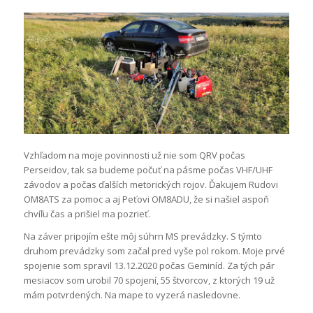
Vzhľadom na moje povinnosti už nie som QRV počas
Perseidov, tak sa budeme počuť na pásme počas VHF/UHF
závodov a počas ďalších metorických rojov. Ďakujem Rudovi
OM8ATS za pomoc a aj Peťovi OM8ADU, že si našiel aspoň
chvíľu čas a prišiel ma pozrieť.
Na záver pripojím ešte môj súhrn MS prevádzky. S týmto
druhom prevádzky som začal pred vyše pol rokom. Moje prvé
spojenie som spravil 13.12.2020 počas Geminíd. Za tých pár
mesiacov som urobil 70 spojení, 55 štvorcov, z ktorých 19 už
mám potvrdených. Na mape to vyzerá nasledovne.