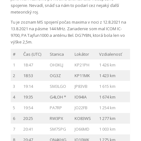
spojenie. Nevadí, snáď sa nám to podarí cez nejaký ďalší
meteorický roj.
Tu je zoznam MS spojení počas maxima v noci z 12.8.2021 na
13.8.2021 na pásme 144 MHz. Zariadenie som mal ICOM IC-
9700, PA Tajfun1000 a anténu 8el. DG7YBN, ktorá bola len vo
výške 2,5m.
#
Čas (UTC)
Stanica
Lokátor
Vzdialenosť
1
18:47
OH3KLJ
KP21PH
1 426 km
2
18:53
OG3Z
KP11MK
1 423 km
3
19:14
SM3LGO
JP83VB
1 615 km
4
19:35
G4LOH *
IO94IA
1 674 km
5
19:54
PA7RP
JO22FB
1 254 km
6
20:25
RW3PX
KO83WS
1 277 km
7
20:41
SM7SPG
JO66MD
1 003 km
8
20:47
ON4KHG
JO10WK
1 275 km