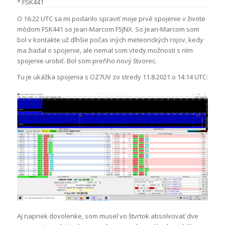
* FSK441
O 16:22 UTC sa mi podarilo spraviť moje prvé spojenie v živote
módom FSK441 so Jean-Marcom F5JNX. So Jean-Marcom som
bol v kontakte už dlhšie počas iných meteorických rojov, kedy
ma žiadal o spojenie, ale nemal som vtedy možnosti s ním
spojenie urobiť. Bol som preňho nový štvorec.
Tu je ukážka spojenia s OZ7UV zo stredy 11.8.2021 o 14:14 UTC:
Aj napriek dovolenke, som musel vo štvrtok absolvovať dve