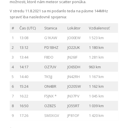
možnosti, ktoré nám meteor scatter ponúka.
V stredu 11.8.2021 sa mi podarilo teda na pásme 144MHz
spraviť iba nasledovné spojenia:
#
Čas (UTC)
Stanica
Lokátor
Vzdialenosť
1
13:08
G1KAW
JO00EW
1 523 km
2
13:12
PD1BHZ
JO22UK
1 180 km
3
13:44
F8DO
JN26IF
1 281 km
4
14:17
OZ7UV
JO65DH
963 km
5
14:40
TK5JJ
JN42RH
1 167 km
6
15:24
ON4BR
JO20SW
1 162 km
7
16:22
F5JNX *
JN37PV
1 045 km
8
16:50
OZ8ZS
JO55RT
1 039 km
9
17:26
SM3XGV
JP81OF
1 420 km