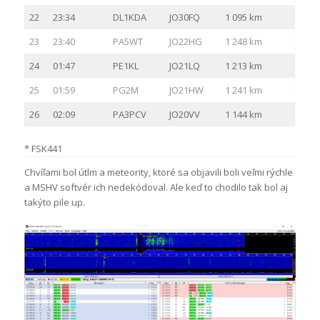
22
23:34
DL1KDA
JO30FQ
1 095 km
23
23:40
PA5WT
JO22HG
1 248 km
24
01:47
PE1KL
JO21LQ
1 213 km
25
01:59
PG2M
JO21HW
1 241 km
26
02:09
PA3PCV
JO20VV
1 144 km
* FSK441
Chvíľami bol útlm a meteority, ktoré sa objavili boli veľmi rýchle
a MSHV softvér ich nedekódoval. Ale keď to chodilo tak bol aj
takýto pile up.