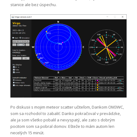
stanice ale bez úspechu.
Po diskusii s mojim meteor scatter učiteľom, Dankom OM3WC,
som sa rozhodol to zabaliť. Danko pokračoval v prevádzke,
ale ja som všetko pobalil a nevyspatý, ale zato s dobrým
pocitom som sa pobral domov. Ešteže to mám autom len
necelých 15 minút.