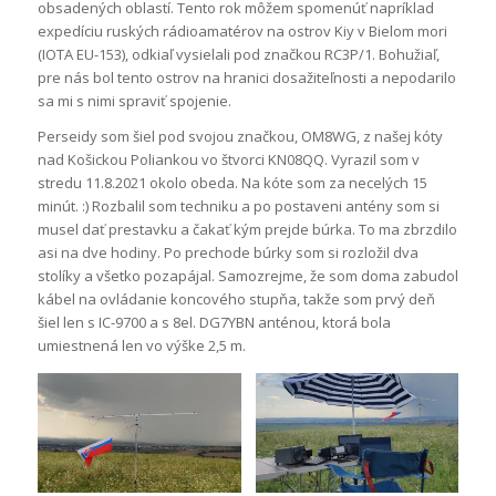
obsadených oblastí. Tento rok môžem spomenúť napríklad
expedíciu ruských rádioamatérov na ostrov Kiy v Bielom mori
(IOTA EU-153), odkiaľ vysielali pod značkou RC3P/1. Bohužiaľ,
pre nás bol tento ostrov na hranici dosažiteľnosti a nepodarilo
sa mi s nimi spraviť spojenie.
Perseidy som šiel pod svojou značkou, OM8WG, z našej kóty
nad Košickou Poliankou vo štvorci KN08QQ. Vyrazil som v
stredu 11.8.2021 okolo obeda. Na kóte som za necelých 15
minút. :) Rozbalil som techniku a po postaveni antény som si
musel dať prestavku a čakať kým prejde búrka. To ma zbrzdilo
asi na dve hodiny. Po prechode búrky som si rozložil dva
stolíky a všetko pozapájal. Samozrejme, že som doma zabudol
kábel na ovládanie koncového stupňa, takže som prvý deň
šiel len s IC-9700 a s 8el. DG7YBN anténou, ktorá bola
umiestnená len vo výške 2,5 m.