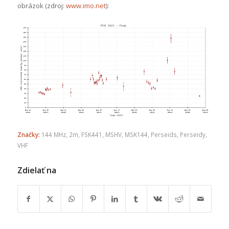
obrázok (zdroj:
www.imo.net
):
Značky:
144 MHz
,
2m
,
FSK441
,
MSHV
,
MSK144
,
Perseids
,
Perseidy
,
VHF
Zdielať na