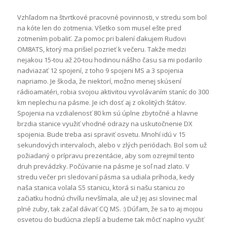
Vzhľadom na štvrtkové pracovné povinnosti, v stredu som bol
na kóte len do zotmenia. Všetko som musel ešte pred
zotmením pobaliť. Za pomoc pri balení ďakujem Rudovi
OM8ATS, ktorý ma prišiel pozrieť k večeru. Takže medzi
nejakou 15-tou až 20-tou hodinou nášho času sa mi podarilo
nadviazať 12 spojení, z toho 9 spojeni MS a 3 spojenia
napriamo. Je škoda, že niektorí, možno menej skúsení
rádioamatéri, robia svojou aktivitou vyvolávaním staníc do 300
km neplechu na pásme. Je ich dosť aj z okolitých štátov.
Spojenia na vzdialenosť 80 km sú úplne zbytočné a hlavne
brzdia stanice využiť vhodné odrazy na uskutočnenie DX
spojenia. Bude treba asi spraviť osvetu. Mnohí idú v 15
sekundových intervaloch, alebo v zlých periódach. Bol som už
požiadaný o prípravu prezentácie, aby som ozrejmil tento
druh prevádzky. Počúvanie na pásme je soľ nad zlato. V
stredu večer pri sledovaní pásma sa udiala príhoda, kedy
naša stanica volala S5 stanicu, ktorá si našu stanicu zo
začiatku hodnú chvíľu nevšímala, ale už jej asi slovinec mal
plné zuby, tak začal dávať CQ MS. :) Dúfam, že sa to aj mojou
osvetou do budúcna zlepší a budeme tak môcť naplno využiť