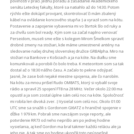
povinosti v práci. Jednu poradu a zasadanie Akademického
senátu Leteckej fakulty, ktoré sa natiahlo až do 14:30. Potom
rýchlo ešte dokúpiť provijant, skontrolovať či mám zbalený
kábel na ovládanie koncového stupňa :) a vyrazil som na kótu.
Postavenie a zapojenie vybavenia mi vo štvrtok šlo od ruky a
za chvíľu som bol ready. Kým som sa začal naplno venovať
Perseidom, museli sme ešte s kolegom Mirom Šmelkom spraviť
drobné zmeny na stožiari, kde máme umiestnené antény na
sledovanie našej druhej slovenskej družice GRBAlpha. Miro na
stožiari na Bankove v Košiciach a ja na kóte. Na diaľku sme
komunikovali a porobili čo bolo treba. K meteoritom som sa tak
dostal až o 18:30 nášho času. A začalo to pekne odsýpať.
Jasné, že zase boli nejaké miestne spojenia, ale čo narobím.
Na kótu za mnou prišiel Rudo OM8ATS, ktorý si vybalil svoje
rádio a spravil 25 spojení FT8 na 28 MHz. Večer okolo 22:00 ma
opustil a ja som zostal úplne sám celú noc na kóte. Spoločnosť
mi robila len divoká zver. :) Vysielal som celú noc. Okolo 01:00
UTC sme sa snažili s Gordonom GI6ATZ o hraničné spojenie v
dĺžke 1 979 km. Pobrali sme navzájom svoje reporty, ale
potvrdenie RR73 od neho neprišlo ani po jednej hodine
vysielania, aj keď Gordon ma bral takmer každú reláciu ale ja
jeho nie. A tak sme po hodine ukončili toto neúspešné