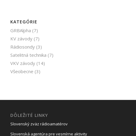
KATEGÓRIE
GRBAlpha
(7)
KV závody
(7)
Rádiosondy
(3)
Satelitná technika
(7)
VKV závody
(14)
Všeobecne
(3)
DÔLEŽITÉ LINKY
Slovenský zväz rádioamatérov
Slovenská agentúra pre vesmírne aktivity