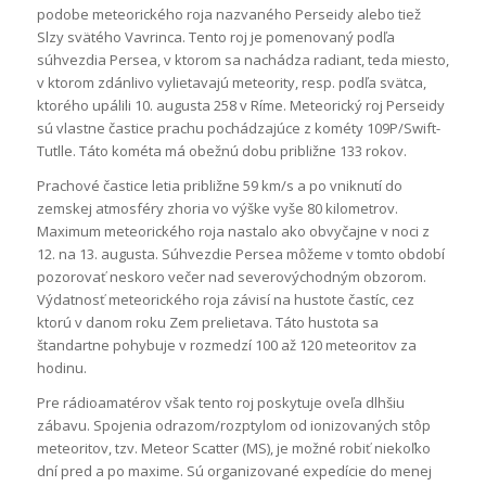
podobe meteorického roja nazvaného Perseidy alebo tiež
Slzy svätého Vavrinca. Tento roj je pomenovaný podľa
súhvezdia Persea, v ktorom sa nachádza radiant, teda miesto,
v ktorom zdánlivo vylietavajú meteority, resp. podľa svätca,
ktorého upálili 10. augusta 258 v Ríme. Meteorický roj Perseidy
sú vlastne častice prachu pochádzajúce z kométy 109P/Swift-
Tutlle. Táto kométa má obežnú dobu približne 133 rokov.
Prachové častice letia približne 59 km/s a po vniknutí do
zemskej atmosféry zhoria vo výške vyše 80 kilometrov.
Maximum meteorického roja nastalo ako obvyčajne v noci z
12. na 13. augusta. Súhvezdie Persea môžeme v tomto období
pozorovať neskoro večer nad severovýchodným obzorom.
Výdatnosť meteorického roja závisí na hustote častíc, cez
ktorú v danom roku Zem prelietava. Táto hustota sa
štandartne pohybuje v rozmedzí 100 až 120 meteoritov za
hodinu.
Pre rádioamatérov však tento roj poskytuje oveľa dlhšiu
zábavu. Spojenia odrazom/rozptylom od ionizovaných stôp
meteoritov, tzv. Meteor Scatter (MS), je možné robiť niekoľko
dní pred a po maxime. Sú organizované expedície do menej