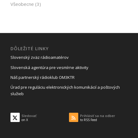
Všeobecne
(3)
DÔLEŽITÉ LINKY
Slovenský zväz rádioamatérov
Slovenská agentúra pre vesmírne aktivity
Náš partnerský rádioklub OM3KTR
Úrad pre reguláciu elektronických komunikácií a poštových
služieb
Sledovať
Prihlásiť sa na odber
on X
to RSS Feed