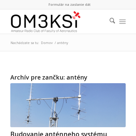
Formulár na zaslanie dát
Nachádzate sa tu:
Domov
/
antény
Archív pre zančku:
antény
Budovanie anténneho systému