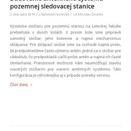
pozemnej sledovacej stanice
/
/
2. februára 2019
v
Satelitná technika
od
Miroslav Šmelko
Výstavba stožiaru pre pozemnú stanicu na Leteckej fakulte
prebiehala v dvoch kolách. V prvom kole sme pripravili
samotný stožiar, jeho kotvenie a najmä mechanizmus
sklápania. Pre sklápací stožiar sme sa rozhodli najmä preto,
že predpokladáme častú výmenu antén. Jedná sa o stožiar pre
rádioklub, čo predpokladá väčší počet antén a najmä ich časté
obmieňanie. Priestorové možnosti nám neumožňujú stavbu
viacerých stožiarov pre viacero anténnych systémov. Táto
konfigurácia je výhodnejšia aj v prípade potreby servisu.
Čítať ďalej