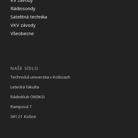
KV závody
Rádiosondy
Satelitná technika
VKV závody
Všeobecne
NAŠE SÍDLO
Technická univerzita v Košiciach
Letecká fakulta
Rádioklub OM3KSI
Rampová 7
041 21 Košice