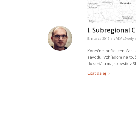
I. Subregional 
/
5. marca 2019
v
VKV závody
Konečne prišiel ten čas
závodu. Vzhľadom na to, ž
do seriálu majstrovstiev S
Čítať ďalej