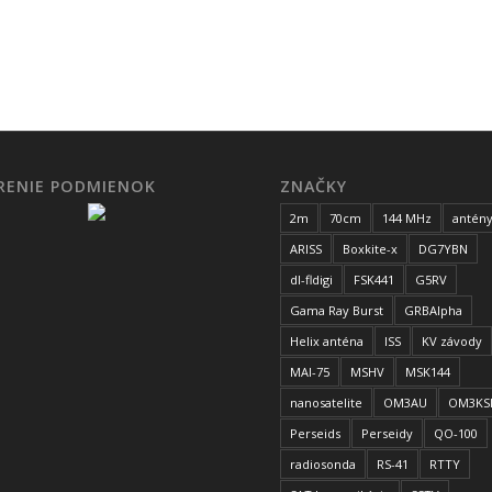
ÍRENIE PODMIENOK
ZNAČKY
2m
70cm
144 MHz
antén
ARISS
Boxkite-x
DG7YBN
dl-fldigi
FSK441
G5RV
Gama Ray Burst
GRBAlpha
Helix anténa
ISS
KV závody
MAI-75
MSHV
MSK144
nanosatelite
OM3AU
OM3KS
Perseids
Perseidy
QO-100
radiosonda
RS-41
RTTY