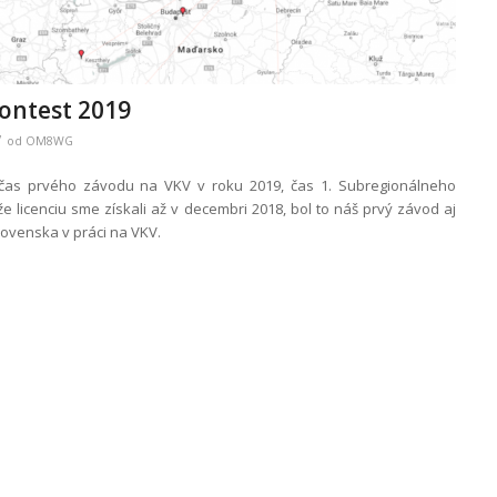
Contest 2019
/
od
OM8WG
, čas prvého závodu na VKV v roku 2019, čas 1. Subregionálneho
e licenciu sme získali až v decembri 2018, bol to náš prvý závod aj
lovenska v práci na VKV.