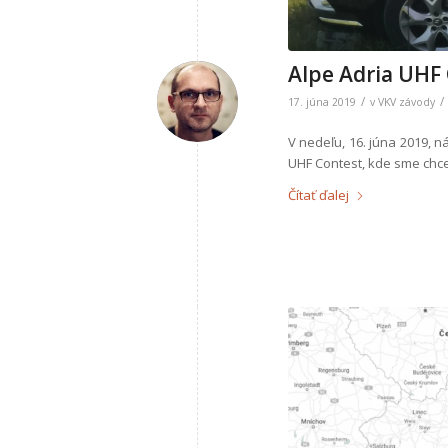
Alpe Adria UHF
/
/
17. júna 2019
v
VKV závody
V nedeľu, 16. júna 2019, 
UHF Contest, kde sme chc
Čítať ďalej