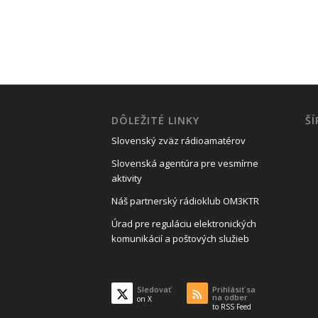
DÔLEŽITÉ LINKY
Š
Slovenský zväz rádioamatérov
Slovenská agentúra pre vesmírne
aktivity
Náš partnerský rádioklub OM3KTR
Úrad pre reguláciu elektronických
komunikácií a poštových služieb
Sledovať
Prihlásiť sa
na odber
on X
to RSS Feed