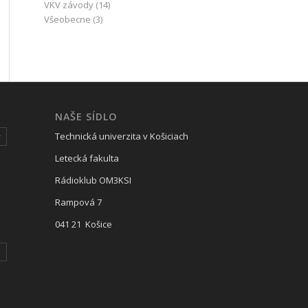
VKV závody
(14)
Všeobecne
(3)
NAŠE SÍDLO
Technická univerzita v Košiciach
y
Letecká fakulta
Rádioklub OM3KSI
Rampová 7
041 21 Košice
I