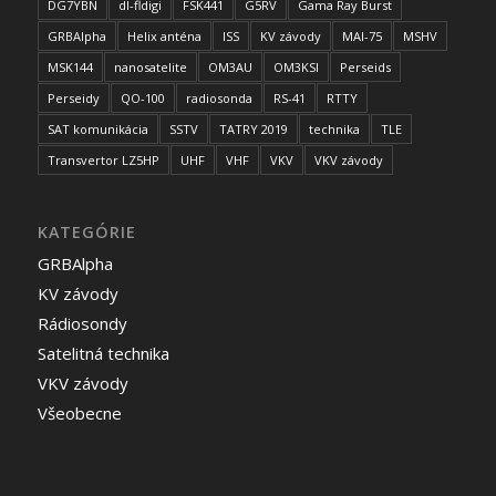
DG7YBN
dl-fldigi
FSK441
G5RV
Gama Ray Burst
GRBAlpha
Helix anténa
ISS
KV závody
MAI-75
MSHV
MSK144
nanosatelite
OM3AU
OM3KSI
Perseids
Perseidy
QO-100
radiosonda
RS-41
RTTY
SAT komunikácia
SSTV
TATRY 2019
technika
TLE
Transvertor LZ5HP
UHF
VHF
VKV
VKV závody
KATEGÓRIE
GRBAlpha
KV závody
Rádiosondy
Satelitná technika
VKV závody
Všeobecne