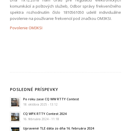
Dňa 19.12.2018 nám Úrad pre reguláciu elektronických
komunikácií a poštových služieb, Odbor správy frekvenčného
spektra rozhodnutím číslo 1810561050 udelil individuálne
povolenie na používanie frekvencií pod značkou OM3KSI.
Povolenie OM3KSI
POSLEDNÉ PRÍSPEVKY
Po roku zase CQ WW RTTY Contest
18. októbra 2025 - 13:12
CQ WPX RTTY Contest 2024
16. februára 2024 - 11:18
Upravené TLE dáta zo dňa 16. februára 2024