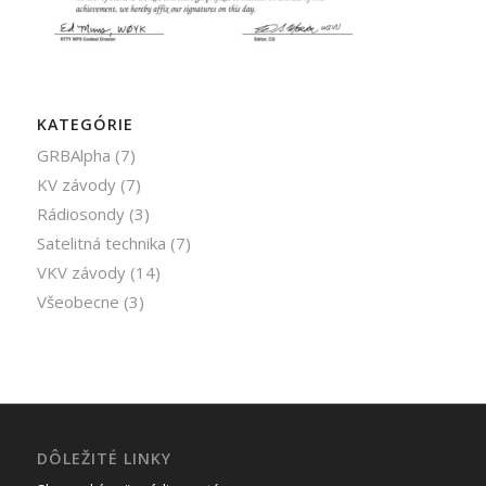
KATEGÓRIE
GRBAlpha
(7)
KV závody
(7)
Rádiosondy
(3)
Satelitná technika
(7)
VKV závody
(14)
Všeobecne
(3)
DÔLEŽITÉ LINKY