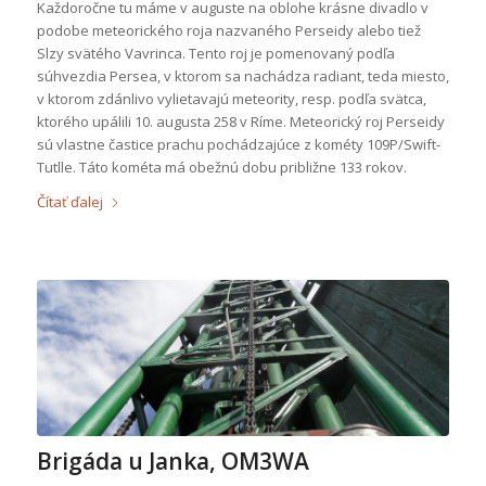
Každoročne tu máme v auguste na oblohe krásne divadlo v
podobe meteorického roja nazvaného Perseidy alebo tiež
Slzy svätého Vavrinca. Tento roj je pomenovaný podľa
súhvezdia Persea, v ktorom sa nachádza radiant, teda miesto,
v ktorom zdánlivo vylietavajú meteority, resp. podľa svätca,
ktorého upálili 10. augusta 258 v Ríme. Meteorický roj Perseidy
sú vlastne častice prachu pochádzajúce z kométy 109P/Swift-
Tutlle. Táto kométa má obežnú dobu približne 133 rokov.
Čítať ďalej
Brigáda u Janka, OM3WA