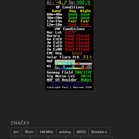
ZNAČKY
2m
70cm
144 MHz
antény
ARISS
Boxkite-x