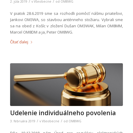
/
/
2. júla 2019
v
Všeobecne
od
OM8WG
V piatok 28.6.2019 sme sa rozhodli pomôcť nášmu priateľovi,
Jankovi OM3WA, so stavbou anténneho stožiaru. Vybrali sme
sa na obed z Košíc v zložení Dušan OM3WAK, Milan OM8MM,
Marcel OM8DM a ja, Peter OM8WG.
Čítať ďalej
Udelenie individuálneho povolenia
/
/
3. februára 2019
v
Všeobecne
od
OM8WG