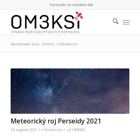
Formulár na zaslanie dát
Nachádzate sa tu:
Domov
/
Všeobecne
Meteorický roj Perseidy 2021
/
/
14. augusta 2021
v
Všeobecne
od
OM8WG