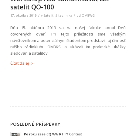
satelit QO-100
/
/
17. októbra 2019
v
Satelitná technika
od
OM8WG
Dňa 15. októbra 2019 sa na našej fakulte konal Deň
otvorených dverí. Pri tejto príležitosti sme všetkým
návštevníkom a potenciálnym študentom predstavili aj činnosť
nášho rádioklubu OM3KSI a ukázali im praktické ukážky
sledovania satelitov.
Čítať ďalej
POSLEDNÉ PRÍSPEVKY
Po roku zase CQ WW RTTY Contest