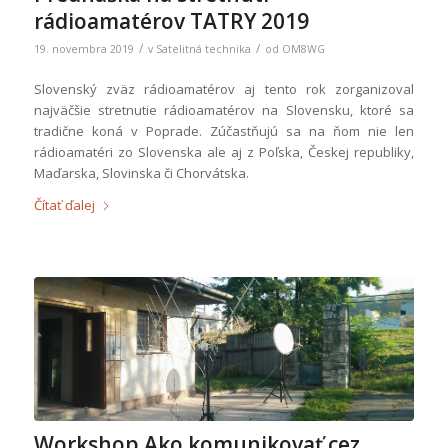
rádioamatérov TATRY 2019
/
/
19. novembra 2019
v
Satelitná technika
od
OM8WG
Slovenský zväz rádioamatérov aj tento rok zorganizoval
najväčšie stretnutie rádioamatérov na Slovensku, ktoré sa
tradične koná v Poprade. Zúčastňujú sa na ňom nie len
rádioamatéri zo Slovenska ale aj z Poľska, Českej republiky,
Maďarska, Slovinska či Chorvátska.
Čítať ďalej
Workshop Ako komunikovať cez