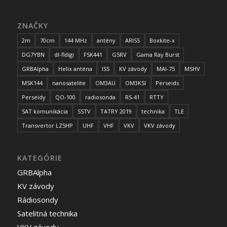
ZNAČKY
2m
70cm
144 MHz
antény
ARISS
Boxkite-x
DG7YBN
dl-fldigi
FSK441
G5RV
Gama Ray Burst
GRBAlpha
Helix anténa
ISS
KV závody
MAI-75
MSHV
MSK144
nanosatelite
OM3AU
OM3KSI
Perseids
Perseidy
QO-100
radiosonda
RS-41
RTTY
SAT komunikácia
SSTV
TATRY 2019
technika
TLE
Transvertor LZ5HP
UHF
VHF
VKV
VKV závody
KATEGÓRIE
GRBAlpha
KV závody
Rádiosondy
Satelitná technika
VKV závody