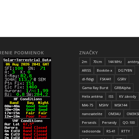
ÍRENIE PODMIENOK
ZNAČKY
2m
70cm
144 MHz
antén
ARISS
Boxkite-x
DG7YBN
dl-fldigi
FSK441
G5RV
Gama Ray Burst
GRBAlpha
Helix anténa
ISS
KV závody
MAI-75
MSHV
MSK144
nanosatelite
OM3AU
OM3KS
Perseids
Perseidy
QO-100
radiosonda
RS-41
RTTY