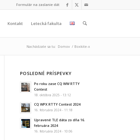
Formulár na zaslanie dát
Kontakt
Letecká fakulta
Nachádzate sa tu:
Domov
/
Boxkite-x
POSLEDNÉ PRÍSPEVKY
Po roku zase CQ WW RTTY
Contest
18. októbra 2025 - 13:12
CQ WPX RTTY Contest 2024
16. februára 2024 - 11:18
Upravené TLE dáta zo dňa 16.
februára 2024
16. februára 2024 - 10:06