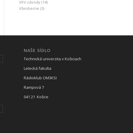
VKV závody
(14)
Všeobecne
(3)
NAŠE SÍDLO
Technická univerzita v Košiciach
y
Letecká fakulta
Rádioklub OM3KSI
Rampová 7
041 21 Košice
I