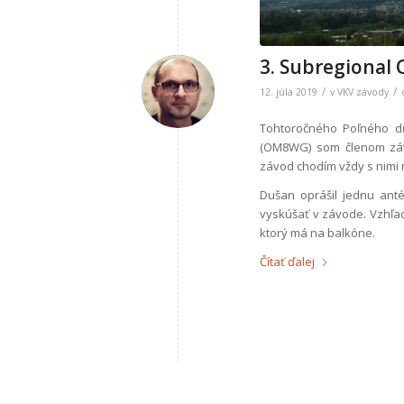
3. Subregional 
/
/
12. júla 2019
v
VKV závody
Tohtoročného Poľného d
(OM8WG) som členom záv
závod chodím vždy s nimi
Dušan oprášil jednu anté
vyskúšať v závode. Vzhľa
ktorý má na balkóne.
Čítať ďalej