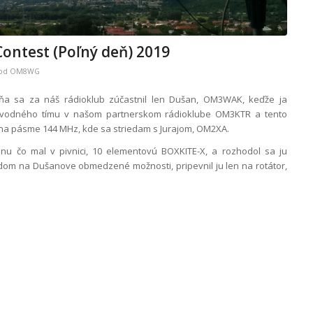
Contest (Poľný deň) 2019
od
OM8WG
ňa sa za náš rádioklub zúčastnil len Dušan, OM3WAK, keďže ja
odného tímu v našom partnerskom rádioklube OM3KTR a tento
 na pásme 144 MHz, kde sa striedam s Jurajom, OM2XA.
nu čo mal v pivnici, 10 elementovú BOXKITE-X, a rozhodol sa ju
dom na Dušanove obmedzené možnosti, pripevnil ju len na rotátor,