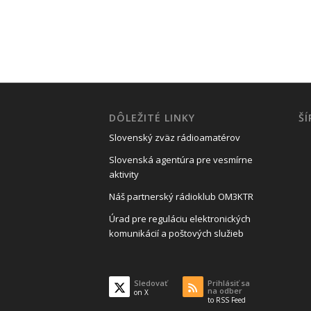
DÔLEŽITÉ LINKY
Š
Slovenský zväz rádioamatérov
Slovenská agentúra pre vesmírne
aktivity
Náš partnerský rádioklub OM3KTR
Úrad pre reguláciu elektronických
komunikácií a poštových služieb
Sledovať
Prihlásiť sa
na odber
on X
to RSS Feed