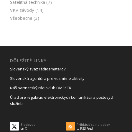
Satelitná technika
(7)
VKV závody
(14)
Všeobecne
(3)
DÔLEŽITÉ LINKY
Slovenský zväz rádioamatérov
Slovenská agentúra pre vesmírne aktivity
Náš partnerský rádioklub OM3KTR
Úrad pre reguláciu elektronických komunikácií a poštových
služieb
Sledovať
Prihlásiť sa na odber
on X
to RSS Feed