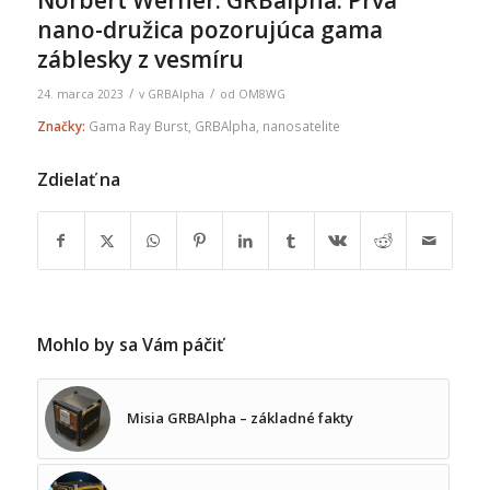
Norbert Werner: GRBalpha: Prvá
nano-družica pozorujúca gama
záblesky z vesmíru
/
/
24. marca 2023
v
GRBAlpha
od
OM8WG
Značky:
Gama Ray Burst
,
GRBAlpha
,
nanosatelite
Zdielať na
Mohlo by sa Vám páčiť
Misia GRBAlpha – základné fakty