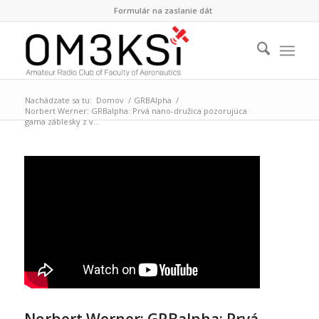
Formulár na zaslanie dát
Nachádzate sa tu:
Domov
/
GRBAlpha
/
Norbert Werner: GRBalpha: Prvá nano-družica pozorujúca
gama záblesky z v...