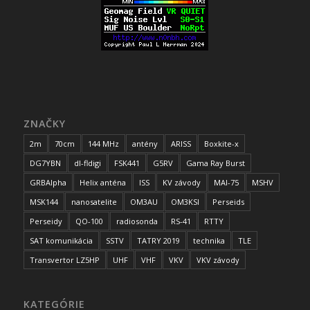
ZNAČKY
2m
70cm
144 MHz
antény
ARISS
Boxkite-x
DG7YBN
dl-fldigi
FSK441
G5RV
Gama Ray Burst
GRBAlpha
Helix anténa
ISS
KV závody
MAI-75
MSHV
MSK144
nanosatelite
OM3AU
OM3KSI
Perseids
Perseidy
QO-100
radiosonda
RS-41
RTTY
SAT komunikácia
SSTV
TATRY 2019
technika
TLE
Transvertor LZ5HP
UHF
VHF
VKV
VKV závody
KATEGÓRIE