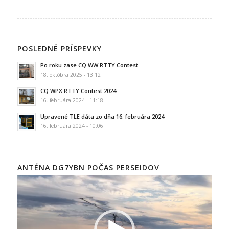
POSLEDNÉ PRÍSPEVKY
Po roku zase CQ WW RTTY Contest
18. októbra 2025 - 13:12
CQ WPX RTTY Contest 2024
16. februára 2024 - 11:18
Upravené TLE dáta zo dňa 16. februára 2024
16. februára 2024 - 10:06
ANTÉNA DG7YBN POČAS PERSEIDOV