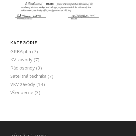
KATEGÓRIE
GRBAlpha
(7)
KV závody
(7)
Rádiosondy
(3)
Satelitná technika
(7)
VKV závody
(14)
Všeobecne
(3)