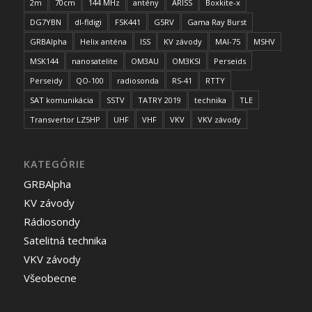
2m
70cm
144 MHz
antény
ARISS
Boxkite-x
DG7YBN
dl-fldigi
FSK441
G5RV
Gama Ray Burst
GRBAlpha
Helix anténa
ISS
KV závody
MAI-75
MSHV
MSK144
nanosatelite
OM3AU
OM3KSI
Perseids
Perseidy
QO-100
radiosonda
RS-41
RTTY
SAT komunikácia
SSTV
TATRY 2019
technika
TLE
Transvertor LZ5HP
UHF
VHF
VKV
VKV závody
KATEGÓRIE
GRBAlpha
KV závody
Rádiosondy
Satelitná technika
VKV závody
Všeobecne