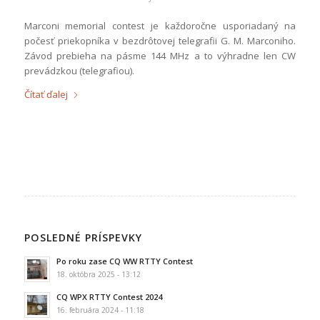
Marconi memorial contest je každoročne usporiadaný na
počesť priekopníka v bezdrôtovej telegrafii G. M. Marconiho.
Závod prebieha na pásme 144 MHz a to výhradne len CW
prevádzkou (telegrafiou).
Čítať ďalej
POSLEDNÉ PRÍSPEVKY
Po roku zase CQ WW RTTY Contest
18. októbra 2025 - 13:12
CQ WPX RTTY Contest 2024
16. februára 2024 - 11:18