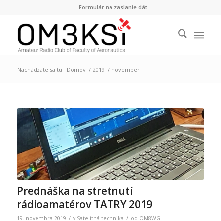
Formulár na zaslanie dát
Nachádzate sa tu:
Domov
/
2019
/
november
Prednáška na stretnutí
rádioamatérov TATRY 2019
/
/
19. novembra 2019
v
Satelitná technika
od
OM8WG