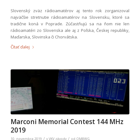
Slovenský zväz rádioamatérov aj tento rok zorganizoval
najväčšie stretnutie rádioamatérov na Slovensku, ktoré sa
tradične koná v Poprade. Zúčastňujú sa na ňom nie len
rádioamatéri zo Slovenska ale aj z Poľska, Českej republiky,
Maďarska, Slovinska či Chorvátska.
Čítať ďalej
Marconi Memorial Contest 144 MHz
2019
/
/
10. novembra 2019
v
VKV závody
od
OM8WG