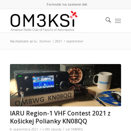
Formulár na zaslanie dát
Nachádzate sa tu:
Domov
/
2021
/
september
IARU Region-1 VHF Contest 2021 z
Košickej Polianky KN08QQ
/
/
8. septembra 2021
v
VKV závody
od
OM8WG