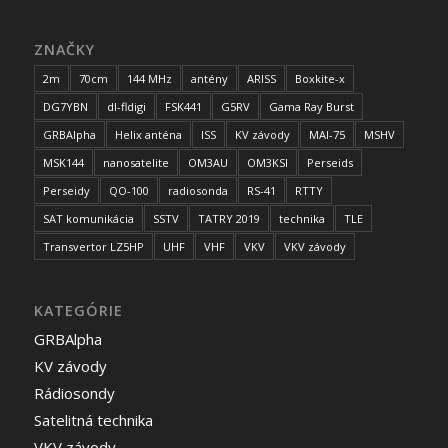
ZNAČKY
2m
70cm
144 MHz
antény
ARISS
Boxkite-x
DG7YBN
dl-fldigi
FSK441
G5RV
Gama Ray Burst
GRBAlpha
Helix anténa
ISS
KV závody
MAI-75
MSHV
MSK144
nanosatelite
OM3AU
OM3KSI
Perseids
Perseidy
QO-100
radiosonda
RS-41
RTTY
SAT komunikácia
SSTV
TATRY 2019
technika
TLE
Transvertor LZ5HP
UHF
VHF
VKV
VKV závody
KATEGÓRIE
GRBAlpha
KV závody
Rádiosondy
Satelitná technika
VKV závody