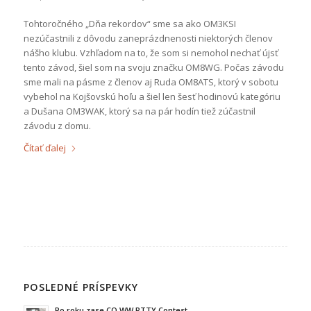
Tohtoročného „Dňa rekordov“ sme sa ako OM3KSI
nezúčastnili z dôvodu zaneprázdnenosti niektorých členov
nášho klubu. Vzhľadom na to, že som si nemohol nechať újsť
tento závod, šiel som na svoju značku OM8WG. Počas závodu
sme mali na pásme z členov aj Ruda OM8ATS, ktorý v sobotu
vybehol na Kojšovskú hoľu a šiel len šesť hodinovú kategóriu
a Dušana OM3WAK, ktorý sa na pár hodín tiež zúčastnil
závodu z domu.
Čítať ďalej
POSLEDNÉ PRÍSPEVKY
Po roku zase CQ WW RTTY Contest